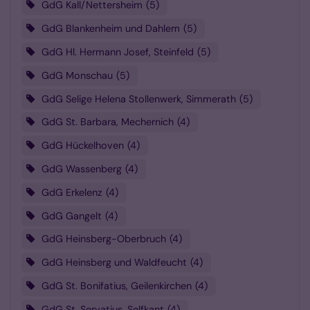
GdG Kall/Nettersheim
5
GdG Blankenheim und Dahlem
5
GdG Hl. Hermann Josef, Steinfeld
5
GdG Monschau
5
GdG Selige Helena Stollenwerk, Simmerath
5
GdG St. Barbara, Mechernich
4
GdG Hückelhoven
4
GdG Wassenberg
4
GdG Erkelenz
4
GdG Gangelt
4
GdG Heinsberg-Oberbruch
4
GdG Heinsberg und Waldfeucht
4
GdG St. Bonifatius, Geilenkirchen
4
GdG St. Servatius, Selfkant
4