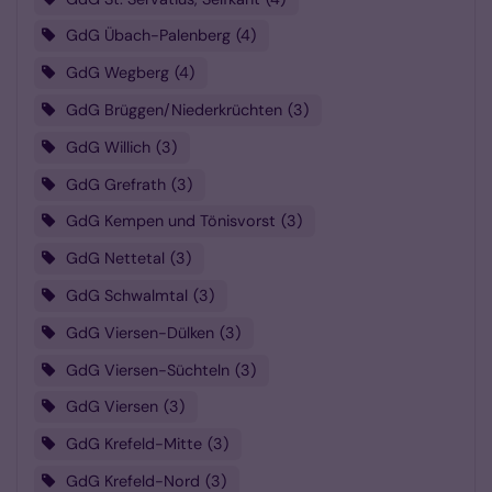
GdG Übach-Palenberg
4
GdG Wegberg
4
GdG Brüggen/Niederkrüchten
3
GdG Willich
3
GdG Grefrath
3
GdG Kempen und Tönisvorst
3
GdG Nettetal
3
GdG Schwalmtal
3
GdG Viersen-Dülken
3
GdG Viersen-Süchteln
3
GdG Viersen
3
GdG Krefeld-Mitte
3
GdG Krefeld-Nord
3