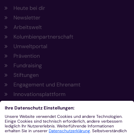
Heute bei dir
Newsletter
Arbeitswelt
Kolumbienpartnerschaft
Umweltportal
Prävention
Fundraising
Stiftungen
Engagement und Ehrenamt
Innovationsplattform
Aus der Plattform
Nachrichten
Veranstaltungen