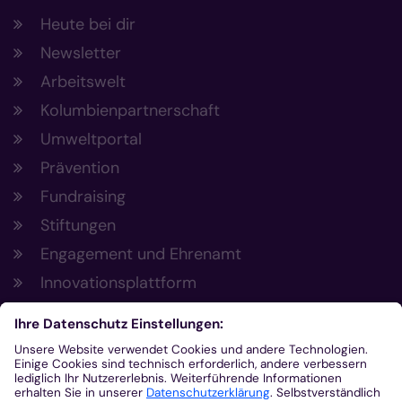
Heute bei dir
Newsletter
Arbeitswelt
Kolumbienpartnerschaft
Umweltportal
Prävention
Fundraising
Stiftungen
Engagement und Ehrenamt
Innovationsplattform
Aus der Plattform
Nachrichten
Veranstaltungen