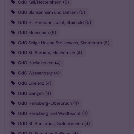
GdG Kall/Nettersheim
5
GdG Blankenheim und Dahlem
5
GdG Hl. Hermann Josef, Steinfeld
5
GdG Monschau
5
GdG Selige Helena Stollenwerk, Simmerath
5
GdG St. Barbara, Mechernich
4
GdG Hückelhoven
4
GdG Wassenberg
4
GdG Erkelenz
4
GdG Gangelt
4
GdG Heinsberg-Oberbruch
4
GdG Heinsberg und Waldfeucht
4
GdG St. Bonifatius, Geilenkirchen
4
GdG St. Servatius, Selfkant
4