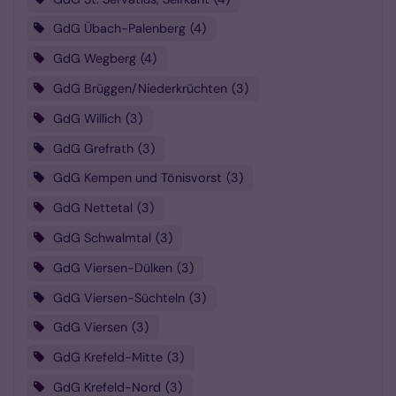
GdG Übach-Palenberg
4
GdG Wegberg
4
GdG Brüggen/Niederkrüchten
3
GdG Willich
3
GdG Grefrath
3
GdG Kempen und Tönisvorst
3
GdG Nettetal
3
GdG Schwalmtal
3
GdG Viersen-Dülken
3
GdG Viersen-Süchteln
3
GdG Viersen
3
GdG Krefeld-Mitte
3
GdG Krefeld-Nord
3