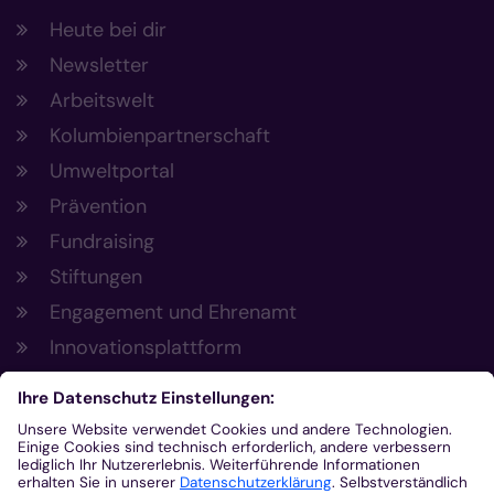
Heute bei dir
Newsletter
Arbeitswelt
Kolumbienpartnerschaft
Umweltportal
Prävention
Fundraising
Stiftungen
Engagement und Ehrenamt
Innovationsplattform
Aus der Plattform
Nachrichten
Veranstaltungen