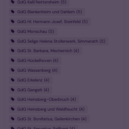
GdG Kall/Nettersheim
5
GdG Blankenheim und Dahlem
5
GdG Hl. Hermann Josef, Steinfeld
5
GdG Monschau
5
GdG Selige Helena Stollenwerk, Simmerath
5
GdG St. Barbara, Mechernich
4
GdG Hückelhoven
4
GdG Wassenberg
4
GdG Erkelenz
4
GdG Gangelt
4
GdG Heinsberg-Oberbruch
4
GdG Heinsberg und Waldfeucht
4
GdG St. Bonifatius, Geilenkirchen
4
GdG St. Servatius, Selfkant
4