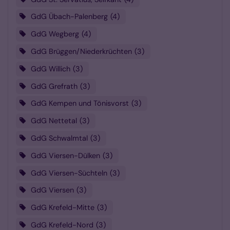
GdG Übach-Palenberg
4
GdG Wegberg
4
GdG Brüggen/Niederkrüchten
3
GdG Willich
3
GdG Grefrath
3
GdG Kempen und Tönisvorst
3
GdG Nettetal
3
GdG Schwalmtal
3
GdG Viersen-Dülken
3
GdG Viersen-Süchteln
3
GdG Viersen
3
GdG Krefeld-Mitte
3
GdG Krefeld-Nord
3