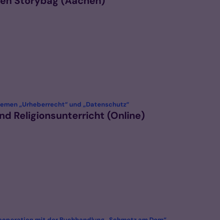
den Storybag (Aachen)
:
hemen „Urheberrecht“ und „Datenschutz“
d Religionsunterricht (Online)
:
 Kooperation mit der Buchhandlung „Schmetz am Dom“