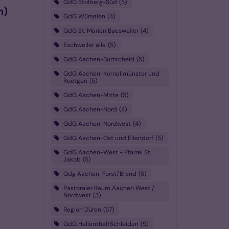
GdG Stolberg-Süd
5
n)
GdG Würselen
4
GdG St. Marien Baesweiler
4
Eschweiler alle
5
GdG Aachen-Burtscheid
5
GdG Aachen-Kornelimünster und
Roetgen
5
GdG Aachen-Mitte
5
GdG Aachen-Nord
4
GdG Aachen-Nordwest
4
GdG Aachen-Ost und Eilendorf
5
GdG Aachen-West - Pfarrei St.
Jakob
5
Gdg Aachen-Forst/Brand
5
Pastoraler Raum Aachen West /
Nordwest
3
Region Düren
57
GdG Hellenthal/Schleiden
5