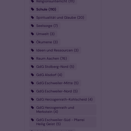
Religionsunterricht
111
Schule
110
Spiritualität und Glaube
20
Seelsorge
7
Umwelt
3
Ökumene
3
Ideen und Ressourcen
3
Raum Aachen
76
GdG Stolberg-Nord
5
GdG Alsdorf
4
GdG Eschweiler-Mitte
5
GdG Eschweiler-Nord
5
GdG Herzogenrath-Kohlscheid
4
GdG Herzogenrath und
Merkstein
4
GdG Eschweiler-Süd - Pfarrei
Heilig Geist
5