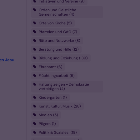
Initiativen und Vereine
9
Orden und Geistliche
Gemeinschaften
4
Orte von Kirche
5
Pfarreien und GdG
7
Räte und Netzwerke
8
Beratung und Hilfe
12
Bildung und Erziehung
139
:
es Jesu
Ehrenamt
6
Flüchtlingsarbeit
5
Haltung zeigen - Demokratie
verteidigen
4
Kindergarten
1
Kunst, Kultur, Musik
28
Medien
5
Pilgern
1
Politik & Soziales
18