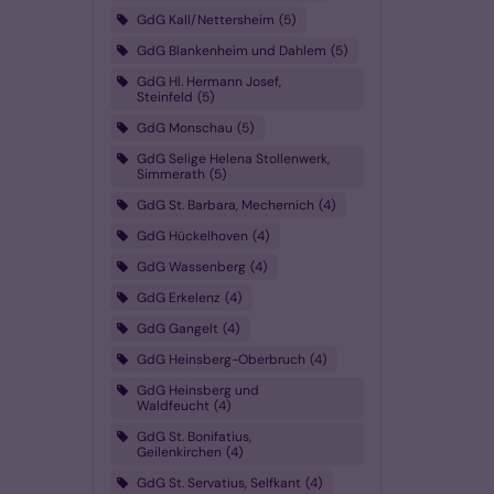
GdG Kall/Nettersheim
5
GdG Blankenheim und Dahlem
5
GdG Hl. Hermann Josef,
Steinfeld
5
GdG Monschau
5
GdG Selige Helena Stollenwerk,
Simmerath
5
GdG St. Barbara, Mechernich
4
GdG Hückelhoven
4
GdG Wassenberg
4
GdG Erkelenz
4
GdG Gangelt
4
GdG Heinsberg-Oberbruch
4
GdG Heinsberg und
Waldfeucht
4
GdG St. Bonifatius,
Geilenkirchen
4
GdG St. Servatius, Selfkant
4