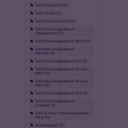
GdG Meerbusch
3
GdG Jüchen
3
GdG Korschenbroich
3
GdG Mönchengladbach-
Giesenkirchen
3
GdG Mönchengladbach-Mitte
3
GdG Mönchengladbach-
Neuwerk
3
GdG Mönchengladbach-Ost
3
GdG Mönchengladbach-Rheydt-
Mitte
3
GdG Mönchengladbach-Rheydt-
West
3
GdG Mönchengladbach-Süd
3
GdG Mönchengladbach-
Südwest
3
GdG St. Peter, Mönchengladbach-
West
3
Ausstellungen
1