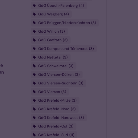
GdG Übach-Palenberg
4
GdG Wegberg
4
GdG Brüggen/Niederkrüchten
3
GdG Willich
3
GdG Grefrath
3
GdG Kempen und Tönisvorst
3
GdG Nettetal
3
ge
GdG Schwalmtal
3
en
GdG Viersen-Dülken
3
GdG Viersen-Süchteln
3
GdG Viersen
3
GdG Krefeld-Mitte
3
GdG Krefeld-Nord
3
GdG Krefeld-Nordwest
3
GdG Krefeld-Ost
3
GdG Krefeld-Süd
11