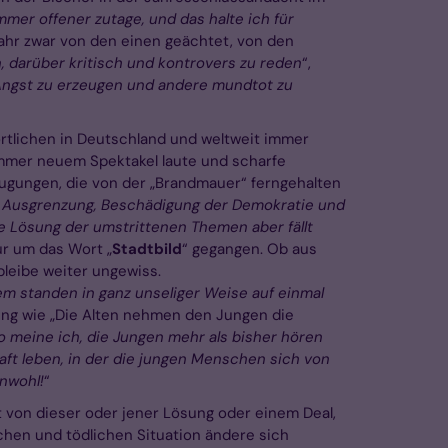
mmer offener zutage, und das halte ich für
ahr zwar von den einen geächtet, von den
, darüber kritisch und kontrovers zu reden
“,
m Angst zu erzeugen und andere mundtot zu
rtlichen in Deutschland und weltweit immer
immer neuem Spektakel laute und scharfe
eugungen, die von der „Brandmauer“ ferngehalten
ng, Ausgrenzung, Beschädigung der Demokratie und
re Lösung der umstrittenen Themen aber fällt
ur um das Wort „
Stadtbild
“ gegangen. Ob aus
bleibe weiter ungewiss.
em standen in ganz unseliger Weise auf einmal
zung wie „Die Alten nehmen den Jungen die
so meine ich, die Jungen mehr als bisher hören
aft leben, in der die jungen Menschen sich von
nwohl!
“
t von dieser oder jener Lösung oder einem Deal,
hen und tödlichen Situation ändere sich