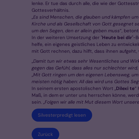
lenke. Er tue das durch alle, die wie der Gottess
Gottesverhältnis.
„
Es sind Menschen, die glauben und kämpfen um G
Kirche und als Gesellschaft von Gott gesegnet 
um den Segen, den er allein geben muss
“, betont
In der weiteren Umsetzung der "
Heute bei dir
"-B
helfe, ein eigenes geistliches Leben zu entwicke
mit Gott rechnen, dazu hilft, dass ihnen aufgeh
„
Damit tun wir etwas sehr Wesentliches und Wir
gegen das Gefühl, dass alles nur schlechter wir
„
Mit Gott ringen um den eigenen Lebensweg, um
meisten nötig haben: All das wird uns Gottes Se
In seinem ersten apostolischen Wort „
Dilexi te
“
Maß, in dem er unter uns herrschen könne, werde
sein. „
Folgen wir alle mit Mut diesem Wort unsere
Silvesterpredigt lesen
Zurück