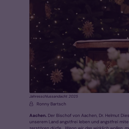
Jahresschlussandacht 2025
Von:
Ronny Bartsch
Aachen.
Der Bischof von Aachen, Dr. Helmut Diese
unserem Land angstfrei leben und angstfrei mit
zerstören dürfe. „
Wenn wir das wirklich wollen, m