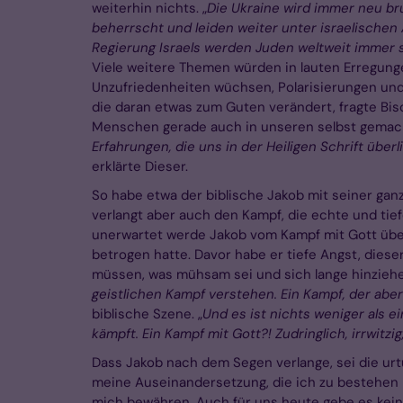
weiterhin nichts. „
Die Ukraine wird immer neu br
beherrscht und leiden weiter unter israelischen
Regierung Israels werden Juden weltweit immer s
Viele weitere Themen würden in lauten Erregung
Unzufriedenheiten wüchsen, Polarisierungen un
die daran etwas zum Guten verändert, fragte Bis
Menschen gerade auch in unseren selbst gemacht
Erfahrungen, die uns in der Heiligen Schrift übe
erklärte Dieser.
So habe etwa der biblische Jakob mit seiner ga
verlangt aber auch den Kampf, die echte und tie
unerwartet werde Jakob vom Kampf mit Gott über
betrogen hatte. Davor habe er tiefe Angst, diese
müssen, was mühsam sei und sich lange hinziehe. 
geistlichen Kampf verstehen. Ein Kampf, der aber
biblische Szene. „
Und es ist nichts weniger als ei
kämpft. Ein Kampf mit Gott?! Zudringlich, irrwitzi
Dass Jakob nach dem Segen verlange, sei die ur
meine Auseinandersetzung, die ich zu bestehen h
mich bewähren. Auch für uns heute gebe es keine