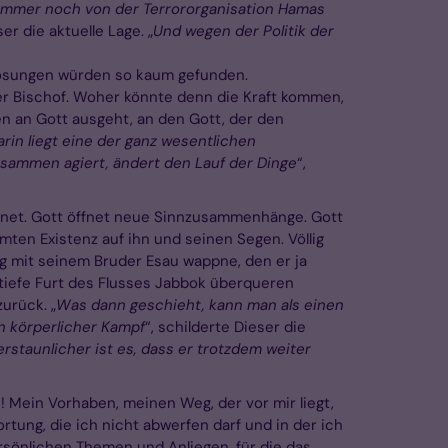
 immer noch von der Terrororganisation Hamas
ser die aktuelle Lage. „
Und wegen der Politik der
 Lösungen würden so kaum gefunden.
r Bischof. Woher könnte denn die Kraft kommen,
en an Gott ausgeht, an den Gott, der den
arin liegt eine der ganz wesentlichen
zusammen agiert, ändert den Lauf der Dinge
“,
egnet. Gott öffnet neue Sinnzusammenhänge. Gott
ten Existenz auf ihn und seinen Segen. Völlig
g mit seinem Bruder Esau wappne, den er ja
e tiefe Furt des Flusses Jabbok überqueren
urück. „
Was dann geschieht, kann man als einen
in körperlicher Kampf
“, schilderte Dieser die
erstaunlicher ist es, dass er trotzdem weiter
 Mein Vorhaben, meinen Weg, der vor mir liegt,
tung, die ich nicht abwerfen darf und in der ich
ersönlichen Themen und Anliegen, für die das