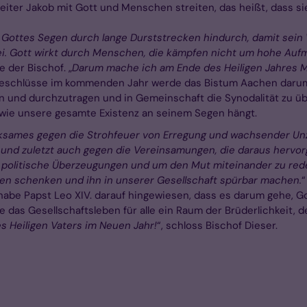
treiter Jakob mit Gott und Menschen streiten, das heißt, dass sie
ottes Segen durch lange Durststrecken hin­durch, damit sein W
sei. Gott wirkt durch Menschen, die kämpfen nicht um hohe Auf
e der Bischof. „
Darum mache ich am Ende des Heiligen Jahres Mut
eschlüsse im kommenden Jahr werde das Bistum Aachen darum r
ln und durchzutragen und in Gemeinschaft die Synodalität zu übe
t, wie unsere gesamte Existenz an seinem Segen hängt.
ksames gegen die Strohfeuer von Erregung und wachsender Unzu
d, und zuletzt auch gegen die Vereinsamungen, die daraus hervo
 politische Überzeugungen und um den Mut miteinander zu red
gen schenken und ihn in unserer Gesellschaft spürbar machen.
 habe Papst Leo XIV. darauf hingewiesen, dass es darum gehe, Got
 das Gesellschaftsleben für alle ein Raum der Brüderlichkeit, 
s Heiligen Vaters im Neuen Jahr!
“, schloss Bischof Dieser.