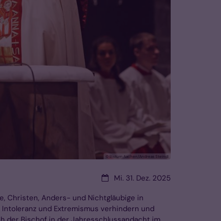
© Bistum Aachen/Andreas Steindl
Datum:
Mi. 31. Dez. 2025
e, Christen, Anders- und Nichtgläubige in
 Intoleranz und Extremismus verhindern und
ich der Bischof in der Jahresschlussandacht im