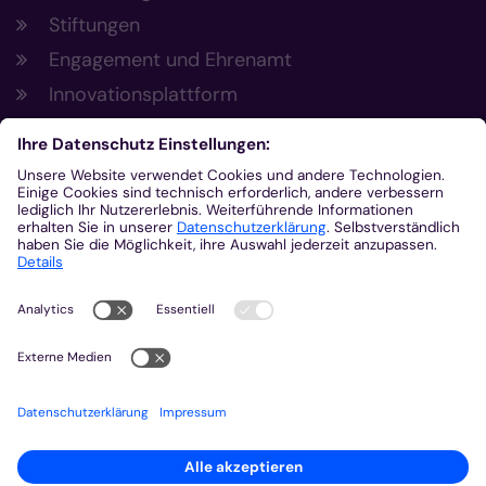
Stiftungen
Engagement und Ehrenamt
Innovationsplattform
Aus der Plattform
Nachrichten
Veranstaltungen
Gottesdienste
Stellenangebote
Kirchenzeitung
Amtsblatt (Kirchlicher Anzeiger)
Rechtsdatenbank
Meldestelle gemäß Hinweisgeberschutzgesetz