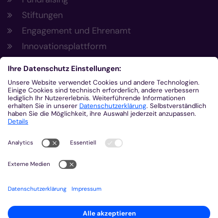
Stiftungen
Engagement und Ehrenamt
Innovationsplattform
Aus der Plattform
Nachrichten
Veranstaltungen
Gottesdienste
Stellenangebote
Kirchenzeitung
Amtsblatt (Kirchlicher Anzeiger)
Rechtsdatenbank
Meldestelle gemäß Hinweisgeberschutzgesetz