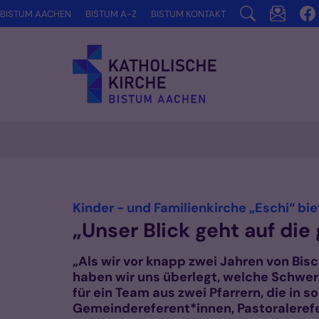
Zum Inhalt springen
BISTUM AACHEN
BISTUM A-Z
BISTUM KONTAKT
Vorlesen
Kinder - und Familienkirche „Eschi“ bie
„Unser Blick geht auf die
„Als wir vor knapp zwei Jahren von Bis
haben wir uns überlegt, welche Schwerp
für ein Team aus zwei Pfarrern, die in 
Gemeindereferent*innen, Pastoralerefe