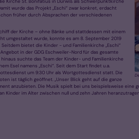
die Kirche St. Bonifatius in Dürwiß als Schwerpunktkirche
Damit wurde das Projekt „Eschi“ zwar konkret, erdacht
s schon früher durch Absprachen der verschiedenen
hiff der Kirche – ohne Bänke und stattdessen mit einem
cht umgestaltet wurde, konnte es am 8. September 2019
Seitdem bietet die Kinder - und Familienkirche „Eschi“
 Angebot in der GDG Eschweiler-Nord für das gesamte
g hinaus suchte das Team der Kinder- und Familienkirche
em Esel namens „Eschi“. Seit dem Start findet u.a.
ttesdienst um 9:30 Uhr als Wortgottesdienst statt. Die
De
en ist täglich geöffnet. „Unser Blick geht auf die ganze
ment anzubieten. Die Musik spielt bei uns beispielsweise eine 
 Kinder im Alter zwischen null und zehn Jahren heranzutragen