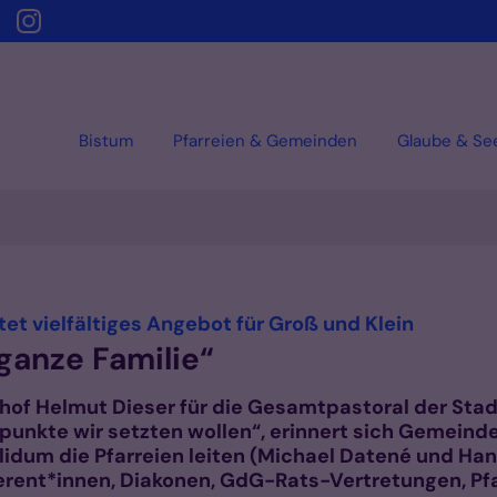
Bistum
Pfarreien & Gemeinden
Glaube & Se
:
tet vielfältiges Angebot für Groß und Klein
 ganze Familie“
chof Helmut Dieser für die Gesamtpastoral der Sta
unkte wir setzten wollen“, erinnert sich Gemeinde
solidum die Pfarreien leiten (Michael Datené und H
rent*innen, Diakonen, GdG-Rats-Vertretungen, Pfa