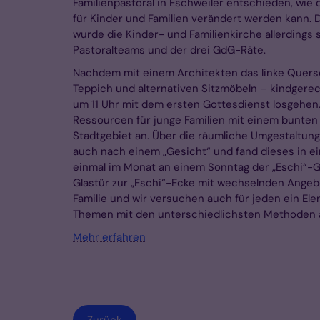
Familienpastoral in Eschweiler entschieden, wie 
für Kinder und Familien verändert werden kann. 
wurde die Kinder- und Familienkirche allerding
Pastoralteams und der drei GdG-Räte.
Nachdem mit einem Architekten das linke Quersc
Teppich und alternativen Sitzmöbeln – kindgere
um 11 Uhr mit dem ersten Gottesdienst losgehen. 
Ressourcen für junge Familien mit einem bunten
Stadtgebiet an. Über die räumliche Umgestaltun
auch nach einem „Gesicht“ und fand dieses in ein
einmal im Monat an einem Sonntag der „Eschi“-Go
Glastür zur „Eschi“-Ecke mit wechselnden Angebot
Familie und wir versuchen auch für jeden ein Ele
Themen mit den unterschiedlichsten Methoden an
Mehr erfahren
Zurück