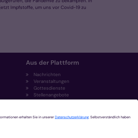
 aufgerufen, die Pandemie zu bekämpfen. In
jetzt Impfstoffe, um uns vor Covid-19 zu
Aus der Plattform
Nachrichten
Veranstaltungen
Gottesdienste
Stellenangebote
Kirchenzeitung
Amtsblatt (Kirchlicher Anzeiger)
Rechtsdatenbank
Meldestelle gemäß
t
Hinweisgeberschutzgesetz