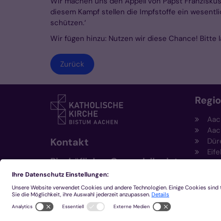
Wir machen uns den Appell von Papst Franziskus 
diesem Kampf stellen die Impfstoffe ein wesentli
schützen.‘
Wir fügen hinzu: Nutzen wir diese Chance! Bitte l
Zurück
Regi
Aac
Aac
Kontakt
Dür
Eife
Bischöfliches Generalvikariat
Hei
Aachen
Kem
Kre
+49 241 452-0
Mön
kommunikation@bistum-
aachen.de
www.bistum-aachen.de