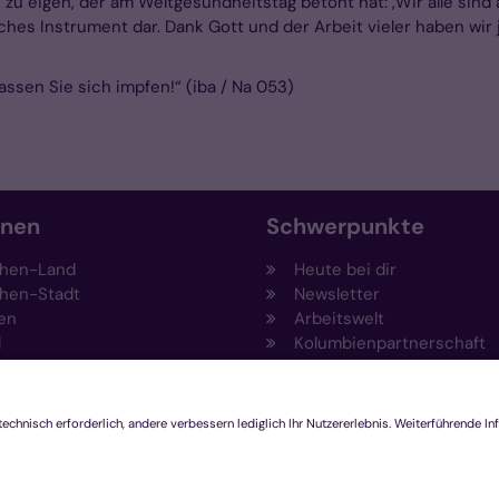
zu eigen, der am Weltgesundheitstag betont hat: ‚Wir alle sind
ches Instrument dar. Dank Gott und der Arbeit vieler haben wir 
assen Sie sich impfen!“ (iba / Na 053)
onen
Schwerpunkte
hen-Land
Heute bei dir
hen-Stadt
Newsletter
en
Arbeitswelt
l
Kolumbienpartnerschaft
nsberg
Umweltportal
pen-Viersen
Prävention
feld
Fundraising
chengladbach
Stiftungen
Engagement und Ehrenam
Innovationsplattform