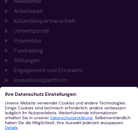
Newsletter
Arbeitswelt
Kolumbienpartnerschaft
Umweltportal
Prävention
Fundraising
Stiftungen
Engagement und Ehrenamt
Innovationsplattform
Aus der Plattform
Nachrichten
Veranstaltungen
Gottesdienste