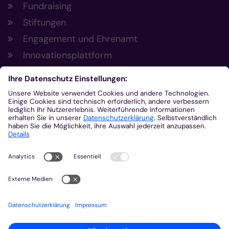
Fundraising
Stiftungen
Engagement und Ehrenamt
Innovationsplattform
Aus der Plattform
Nachrichten
Veranstaltungen
Gottesdienste
Stellenangebote
Kirchenzeitung
Amtsblatt (Kirchlicher Anzeiger)
Rechtsdatenbank
Meldestelle gemäß Hinweisgeberschutzgesetz