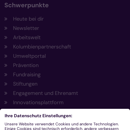
Schwerpunkte
Heute bei dir
Newsletter
Arbeitswelt
Kolumbienpartnerschaft
Umweltportal
Prävention
Fundraising
Stiftungen
Engagement und Ehrenamt
Innovationsplattform
Aus der Plattform