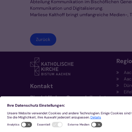
Abteilung Kommunikation im Bischöflichen General
Kommunikation und Digitalisierung.
Marliese Kalthoff bringt umfangreiche Medien-, 
Zurück
Regi
Aac
Aac
Kontakt
Dür
Eife
Bischöfliches Generalvikariat
Hei
Aachen
Kem
Kre
+49 241 452-0
Mön
kommunikation@bistum-
aachen.de
www.bistum-aachen.de