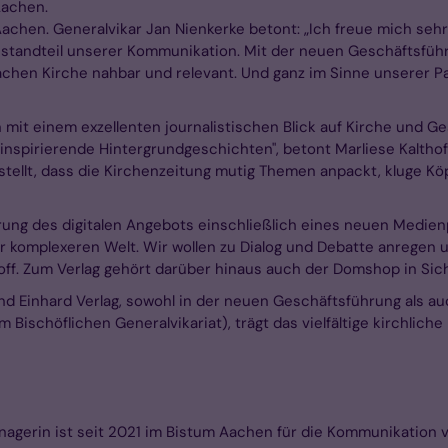
 Aachen.
chen. Generalvikar Jan Nienkerke betont: „Ich freue mich sehr,
 Bestandteil unserer Kommunikation. Mit der neuen Geschäftsfüh
chen Kirche nahbar und relevant. Und ganz im Sinne unserer P
n mit einem exzellenten journalistischen Blick auf Kirche und G
inspirierende Hintergrundgeschichten", betont Marliese Kalthof
estellt, dass die Kirchenzeitung mutig Themen anpackt, kluge K
rung des digitalen Angebots einschließlich eines neuen Medienp
mer komplexeren Welt. Wir wollen zu Dialog und Debatte anrege
off. Zum Verlag gehört darüber hinaus auch der Domshop in Si
 Einhard Verlag, sowohl in der neuen Geschäftsführung als au
 Bischöflichen Generalvikariat), trägt das vielfältige kirchliche
f
erin ist seit 2021 im Bistum Aachen für die Kommunikation ve