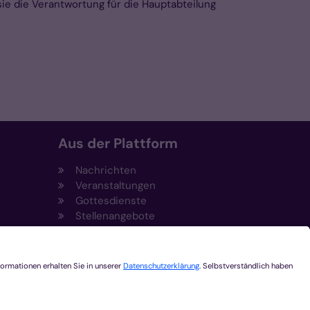
sie die Verantwortung für die Hauptabteilung
Aus der Plattform
Nachrichten
Veranstaltungen
Gottesdienste
Stellenangebote
Kirchenzeitung
Amtsblatt (Kirchlicher Anzeiger)
Rechtsdatenbank
Meldestelle gemäß
t
Hinweisgeberschutzgesetz