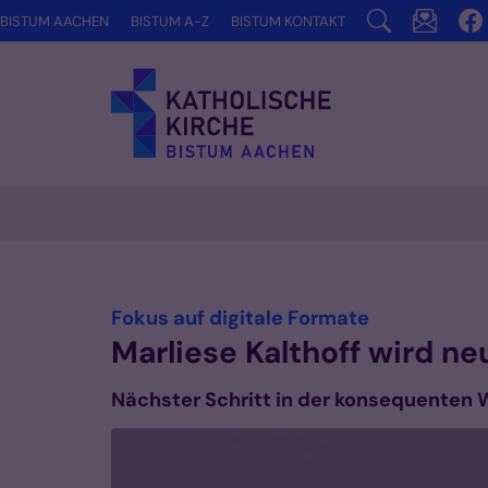
Zum Inhalt springen
BISTUM AACHEN
BISTUM A-Z
BISTUM KONTAKT
Vorlesen
:
Fokus auf digitale Formate
Marliese Kalthoff wird n
Nächster Schritt in der konsequenten 