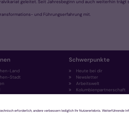
vikariat geleitet. Seit Jahresbeginn und auch weiterhin trägt 
Transformations- und Führungserfahrung mit.
onen
Schwerpunkte
hen-Land
Heute bei dir
hen-Stadt
Newsletter
en
Arbeitswelt
l
Kolumbienpartnerschaft
nsberg
Umweltportal
pen-Viersen
Prävention
feld
Fundraising
chengladbach
Stiftungen
Engagement und Ehrenam
Innovationsplattform