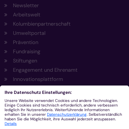
Newsletter
Arbeitswelt
Kolumbienpartnerschaft
Umweltportal
Prävention
Fundraising
Stiftungen
Engagement und Ehrenamt
Innovationsplattform
Aus der Plattform
Nachrichten
Veranstaltungen
Gottesdienste