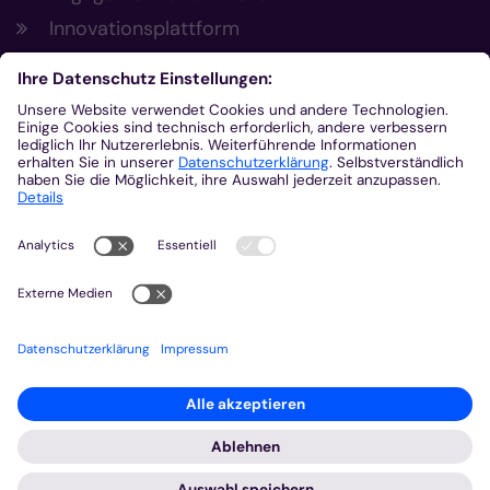
Innovationsplattform
Aus der Plattform
Nachrichten
Veranstaltungen
Gottesdienste
Stellenangebote
Kirchenzeitung
Amtsblatt (Kirchlicher Anzeiger)
Rechtsdatenbank
Meldestelle gemäß Hinweisgeberschutzgesetz
2026 © Bistum Aachen
Impressum