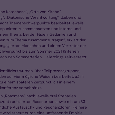
nd Katechese“, „Orte von Kirche“,
g“, „Diakonische Verantwortung“, „Leben und
 acht Themenschwerpunkte bearbeitet jeweils
ichtspunkten zusammensetzen und interne und
für ein Thema, bei der Fäden, Gedanken und
mmen zum Thema zusammenzutragen“, erklärt der
h engagierten Menschen und einem Vertreter der
Schwerpunkt bis zum Sommer 2021 Kriterien,
nach den Sommerferien – allerdings zeitversetzt
ntifiziert wurden, über Teilprozessgruppen,
 auf vier mögliche Weisen bearbeitet: a.) in
zu einem späteren Zeitpunkt, c.) in einem
konferenz verschränkt.
den „Roadmaps“ nach jeweils drei Szenarien
rozent reduzierten Ressourcen sowie mit um 33
ntliche Austausch- und Resonanzforen, kleinere
beit wird erneut durch eine umfassende Empirie