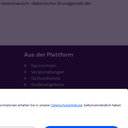
 missionarisch-diakonische Grundgestalt der
Aus der Plattform
Nachrichten
Veranstaltungen
Gottesdienste
Stellenangebote
Kirchenzeitung
Amtsblatt (Kirchlicher Anzeiger)
Rechtsdatenbank
Meldestelle gemäß
t
Hinweisgeberschutzgesetz