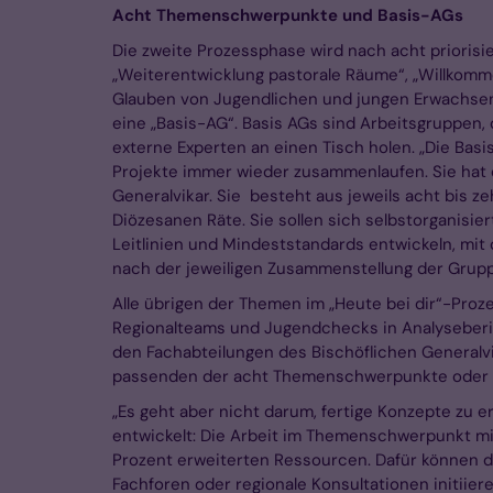
Acht Themenschwerpunkte und Basis-AGs
Die zweite Prozessphase wird nach acht prioris
„Weiterentwicklung pastorale Räume“, „Willkomm
Glauben von Jugendlichen und jungen Erwachsen
eine „Basis-AG“. Basis AGs sind Arbeitsgruppen
externe Experten an einen Tisch holen. „Die Basis
Projekte immer wieder zusammenlaufen. Sie hat 
Generalvikar. Sie besteht aus jeweils acht bis
Diözesanen Räte. Sie sollen sich selbstorganis
Leitlinien und Mindeststandards entwickeln, mit 
nach der jeweiligen Zusammenstellung der Grupp
Alle übrigen der Themen im „Heute bei dir“-Proz
Regionalteams und Jugendchecks in Analyseberic
den Fachabteilungen des Bischöflichen Generalvik
passenden der acht Themenschwerpunkte oder d
„Es geht aber nicht darum, fertige Konzepte zu e
entwickelt: Die Arbeit im Themenschwerpunkt mi
Prozent erweiterten Ressourcen. Dafür können d
Fachforen oder regionale Konsultationen initiier