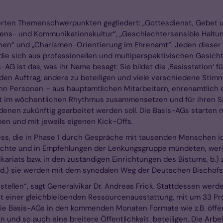
ierten Themenschwerpunkten gegliedert: „Gottesdienst, Gebet u
ens- und Kommunikationskultur“, „Geschlechtersensible Haltun
en“ und „Charismen-Orientierung im Ehrenamt“. Jeden dieser
, die sich aus professionellen und multiperspektivischen Ges
-AG ist das, was ihr Name besagt: Sie bildet die ,Basisstation‘ 
den Auftrag, andere zu beteiligen und viele verschiedene Sti
 zehn Personen – aus hauptamtlichen Mitarbeitern, ehrenamtlic
iert im wöchentlichen Rhythmus zusammensetzen und für ihren 
denen zukünftig gearbeitet werden soll. Die Basis-AGs starten 
en und mit jeweils eigenen Kick-Offs.
ess, die in Phase 1 durch Gespräche mit tausenden Menschen ide
hte und in Empfehlungen der Lenkungsgruppe mündeten, werden
ariats bzw. in den zuständigen Einrichtungen des Bistums, b.) 
.) sie werden mit dem synodalen Weg der Deutschen Bischofs
rstellen“, sagt Generalvikar Dr. Andreas Frick. Stattdessen wer
t einer gleichbleibenden Ressourcenausstattung, mit um 33 P
ie Basis-AGs in den kommenden Monaten Formate wie z.B. öffe
en und so auch eine breitere Öffentlichkeit beteiligen. Die Ar