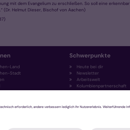
ng mit dem Evangelium zu erschließen. So soll eine erkennbar
.“ (Dr. Helmut Dieser, Bischof von Aachen)
37)
onen
Schwerpunkte
hen-Land
Heute bei dir
hen-Stadt
Newsletter
en
Arbeitswelt
l
Kolumbienpartnerschaft
nsberg
Umweltportal
pen-Viersen
Prävention
feld
Fundraising
chengladbach
Stiftungen
Engagement und Ehrenam
Innovationsplattform