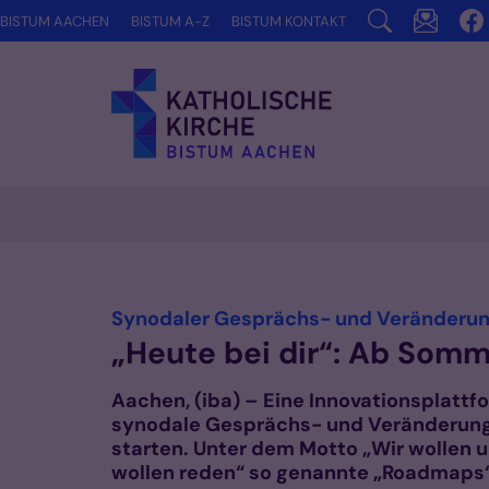
Zum Inhalt springen
BISTUM AACHEN
BISTUM A-Z
BISTUM KONTAKT
Vorlesen
Synodaler Gesprächs- und Veränderun
„Heute bei dir“: Ab Som
Aachen, (iba) – Eine Innovationsplattf
synodale Gesprächs- und Veränderungs
starten. Unter dem Motto „Wir wollen 
wollen reden“ so genannte „Roadmaps“ 