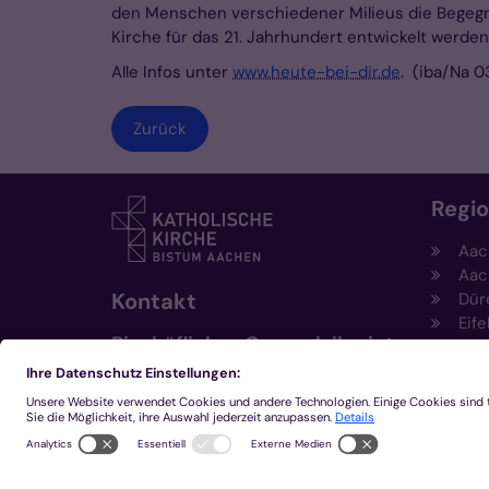
den Menschen verschiedener Milieus die Begegnu
Kirche für das 21. Jahrhundert entwickelt werden
Alle Infos unter
www.heute-bei-dir.de
. (iba/Na 0
Zurück
Regi
Aac
Aac
Kontakt
Dür
Eife
Bischöfliches Generalvikariat
Hei
Aachen
Kem
Kre
+49 241 452-0
Mön
kommunikation@bistum-
aachen.de
www.bistum-aachen.de