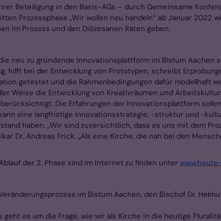
ihrer Beteiligung in den Basis-AGs – durch Gemeinsame Konfe
tten Prozessphase „Wir wollen neu handeln“ ab Januar 2022 wi
chen im Prozess und den Diözesanen Räten geben.
ie neu zu gründende Innovationsplattform im Bistum Aachen sein.
 hilft bei der Entwicklung von Prototypen, schreibt Erprobunge
ion getestet und die Rahmenbedingungen dafür modellhaft weite
ller Weise die Entwicklung von Kreativräumen und Arbeitskultur
rücksichtigt. Die Erfahrungen der Innovationsplattform sollen
nn eine langfristige Innovationsstrategie, -struktur und -kultu
tand haben. „Wir sind zuversichtlich, dass es uns mit dem Proz
ikar Dr. Andreas Frick. „Als eine Kirche, die nah bei den Mensch
Ablauf der 2. Phase sind im Internet zu finden unter
www.heute-
 Veränderungsprozess im Bistum Aachen, den Bischof Dr. Helmut 
s geht es um die Frage, wie wir als Kirche in die heutige Plural