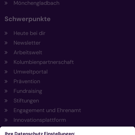
Mönchengladbach
Schwerpunkte
Heute bei dir
Newsletter
Arbeitswelt
Kolumbienpartnerschaft
Umweltportal
Prävention
Fundraising
Stiftungen
Engagement und Ehrenamt
Innovationsplattform