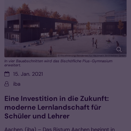
© Visualisierung: Rendertaxi für Hausmann Architekten GmbH
In vier Bauabschnitten wird das Bischöfliche Pius-Gymnasium
erweitert.
Datum:
15. Jan. 2021
Von:
iba
Eine Investition in die Zukunft:
moderne Lernlandschaft für
Schüler und Lehrer
Aachen, (iba) – Das Bistum Aachen beginnt in