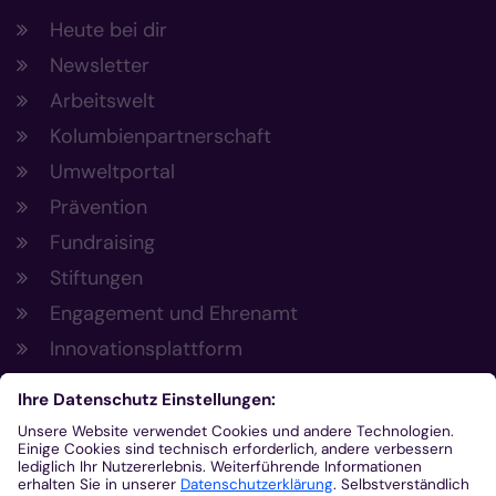
Heute bei dir
Newsletter
Arbeitswelt
Kolumbienpartnerschaft
Umweltportal
Prävention
Fundraising
Stiftungen
Engagement und Ehrenamt
Innovationsplattform
Aus der Plattform
Nachrichten
Veranstaltungen