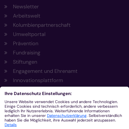
Newsletter
Arbeitswelt
Kolumbienpartnerschaft
Umweltportal
Prävention
Fundraising
Stiftungen
Engagement und Ehrenamt
Innovationsplattform
Aus der Plattform
Nachrichten
Veranstaltungen
Gottesdienste