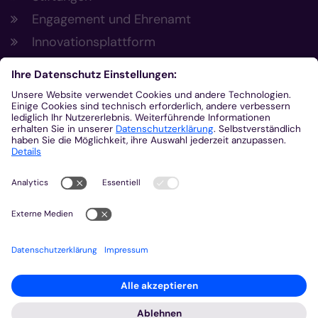
Engagement und Ehrenamt
Innovationsplattform
Aus der Plattform
Nachrichten
Veranstaltungen
Gottesdienste
Stellenangebote
Kirchenzeitung
Amtsblatt (Kirchlicher Anzeiger)
Rechtsdatenbank
Meldestelle gemäß Hinweisgeberschutzgesetz