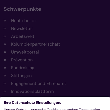
Schwerpunkte
Heute bei dir
Newsletter
Arbeitswelt
Kolumbienpartnerschaft
Umweltportal
Prävention
Fundraising
Stiftungen
Engagement und Ehrenamt
Innovationsplattform
Aus der Plattform