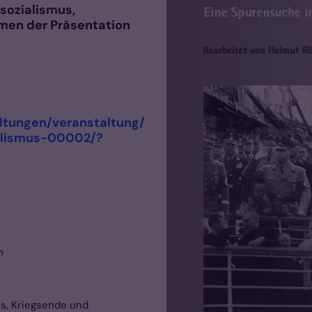
lsozialismus,
men der Präsentation
ltungen/veranstaltung/
alismus-00002/?
n
us, Kriegsende und