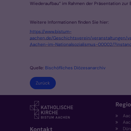
Wiederaufbau“ im Rahmen der Präsentation zur
Weitere Informationen finden Sie hier:
https://www.bistum-
aachen.de/Geschichtsverein/veranstaltungen/v
Aachen-im-Nationalsozialismus-00002/?insta
Quelle:
Bischöfliches Diözesanarchiv
Zurück
Regi
Aac
Aac
Kontakt
Dür