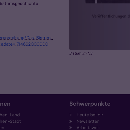
 Bistumsgeschichte
eranstaltung/Das-Bistum-
ncedate=1714662000000
Bistum im NS
onen
Schwerpunkte
hen-Land
Heute bei dir
hen-Stadt
Newsletter
en
Arbeitswelt