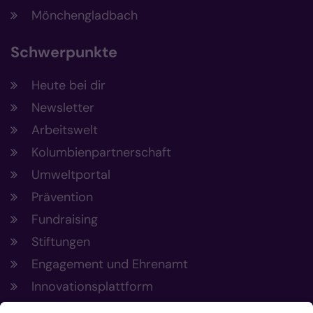
Mönchengladbach
Schwerpunkte
Heute bei dir
Newsletter
Arbeitswelt
Kolumbienpartnerschaft
Umweltportal
Prävention
Fundraising
Stiftungen
Engagement und Ehrenamt
Innovationsplattform