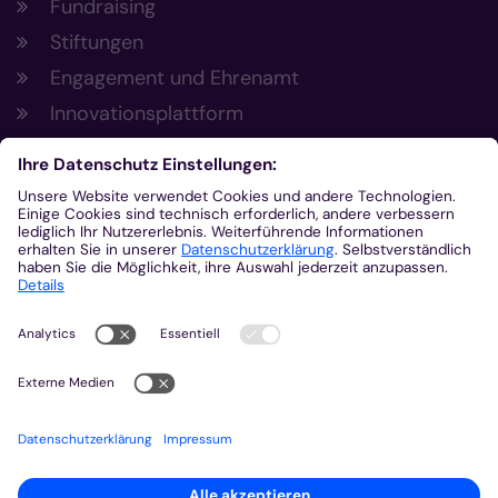
Fundraising
Stiftungen
Engagement und Ehrenamt
Innovationsplattform
Aus der Plattform
Nachrichten
Veranstaltungen
Gottesdienste
Stellenangebote
Kirchenzeitung
Amtsblatt (Kirchlicher Anzeiger)
Rechtsdatenbank
Meldestelle gemäß Hinweisgeberschutzgesetz