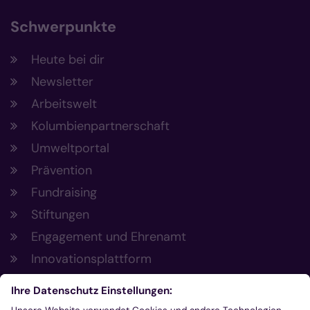
Schwerpunkte
Heute bei dir
Newsletter
Arbeitswelt
Kolumbienpartnerschaft
Umweltportal
Prävention
Fundraising
Stiftungen
Engagement und Ehrenamt
Innovationsplattform
Aus der Plattform