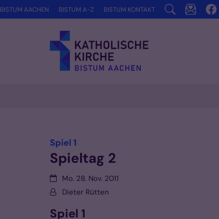
Zum Inhalt springen
BISTUM AACHEN
BISTUM A-Z
BISTUM KONTAKT
Vorlesen
:
Spiel 1
Spieltag 2
Datum:
Mo. 28. Nov. 2011
Von:
Dieter Rütten
Spiel 1