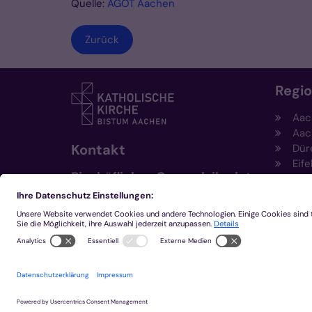
Quelle:
AGOT Aachen
Zurück
Regi
Aac
Aac
Kontakt
Dür
Eife
Bischöfliches Generalvikariat
Hei
Aachen
Kem
Kre
+49 241 452-0
Mön
kommunikation@bistum-
aachen.de
www.bistum-aachen.de
2026 © Bistum Aachen
Impressum
Datensc