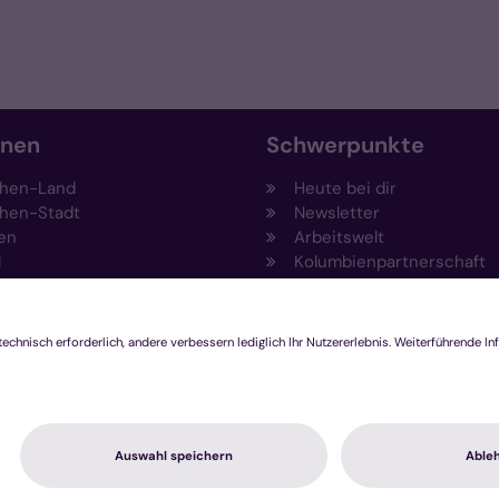
onen
Schwerpunkte
hen-Land
Heute bei dir
hen-Stadt
Newsletter
en
Arbeitswelt
l
Kolumbienpartnerschaft
nsberg
Umweltportal
pen-Viersen
Prävention
feld
Fundraising
chengladbach
Stiftungen
Engagement und Ehrenam
Innovationsplattform
hutzerklärung