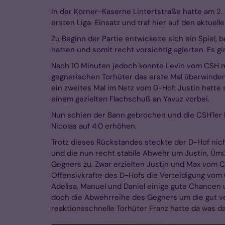
In der Körner-Kaserne Lintertstraße hatte am 2
ersten Liga-Einsatz und traf hier auf den aktuell
Zu Beginn der Partie entwickelte sich ein Spiel
hatten und somit recht vorsichtig agierten. Es gin
Nach 10 Minuten jedoch konnte Levin vom CSH mi
gegnerischen Torhüter das erste Mal überwinden
ein zweites Mal im Netz vom D-Hof: Justin hatte 
einem gezielten Flachschuß an Yavuz vorbei.
Nun schien der Bann gebrochen und die CSH´ler k
Nicolas auf 4:0 erhöhen.
Trotz dieses Rückstandes steckte der D-Hof nicht
und die nun recht stabile Abwehr um Justin, Üm
Gegners zu. Zwar erzielten Justin und Max vom CS
Offensivkräfte des D-Hofs die Verteidigung vo
Adelisa, Manuel und Daniel einige gute Chancen 
doch die Abwehrreihe des Gegners um die gut ver
reaktionsschnelle Torhüter Franz hatte da was d