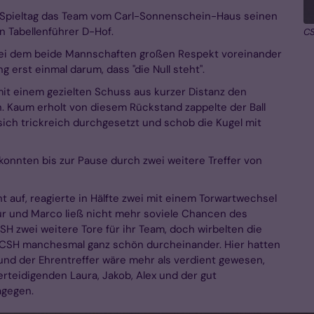
. Spieltag das Team vom Carl-Sonnenschein-Haus seinen
en Tabellenführer D-Hof.
CS
, bei dem beide Mannschaften großen Respekt voreinander
g erst einmal darum, dass "die Null steht".
t einem gezielten Schuss aus kurzer Distanz den
. Kaum erholt von diesem Rückstand zappelte der Ball
sich trickreich durchgesetzt und schob die Kugel mit
onnten bis zur Pause durch zwei weitere Treffer von
 auf, reagierte in Hälfte zwei mit einem Torwartwechsel
ür und Marco ließ nicht mehr soviele Chancen des
H zwei weitere Tore für ihr Team, doch wirbelten die
m CSH manchesmal ganz schön durcheinander. Hier hatten
und der Ehrentreffer wäre mehr als verdient gewesen,
teidigenden Laura, Jakob, Alex und der gut
agegen.