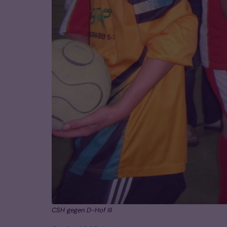
CSH gegen D-Hof III