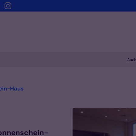
Aach
:
hein-Haus
-Sonnenschein-