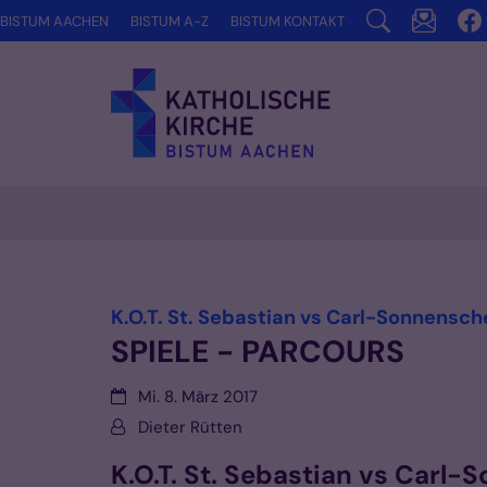
Zum Inhalt springen
BISTUM AACHEN
BISTUM A-Z
BISTUM KONTAKT
Vorlesen
K.O.T. St. Sebastian vs Carl-Sonnensc
SPIELE - PARCOURS
Datum:
Mi. 8. März 2017
Von:
Dieter Rütten
K.O.T. St. Sebastian vs Carl