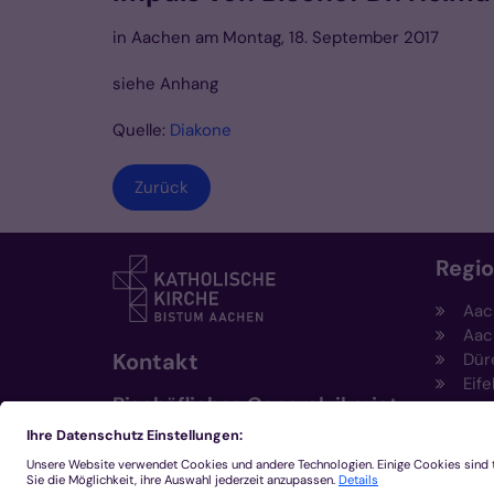
in Aachen am Montag, 18. September 2017
siehe Anhang
Quelle:
Diakone
Zurück
Regi
Aac
Aac
Kontakt
Dür
Eife
Bischöfliches Generalvikariat
Hei
Aachen
Kem
Kre
+49 241 452-0
Mön
kommunikation@bistum-