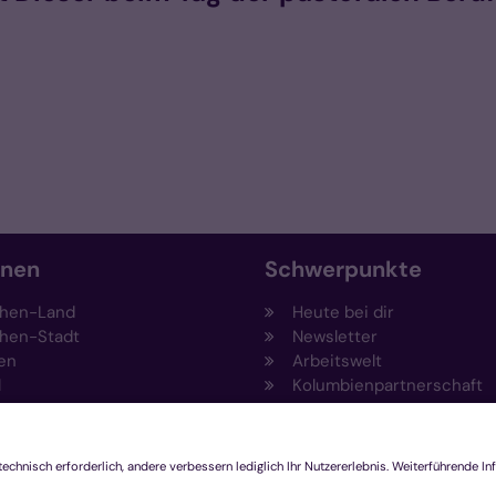
onen
Schwerpunkte
hen-Land
Heute bei dir
hen-Stadt
Newsletter
en
Arbeitswelt
l
Kolumbienpartnerschaft
nsberg
Umweltportal
pen-Viersen
Prävention
feld
Fundraising
chengladbach
Stiftungen