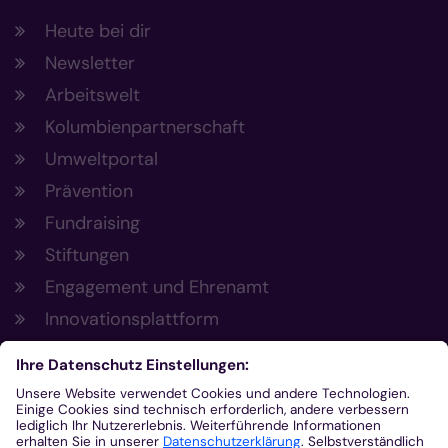
Heute bei dir
Newsletter
Arbeitswelt
Kolumbienpartnerschaft
Umweltportal
Prävention
Fundraising
Stiftungen
Engagement und Ehrenamt
Innovationsplattform
Aus der Plattform
Nachrichten