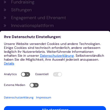
Fundraising
Stiftungen
Engagement und Ehrenamt
Innovationsplattform
Aus der Plattform
Nachrichten
Veranstaltungen
Gottesdienste
Stellenangebote
Kirchenzeitung
Amtsblatt (Kirchlicher Anzeiger)
Rechtsdatenbank
Meldestelle gemäß Hinweisgeberschutzgesetz