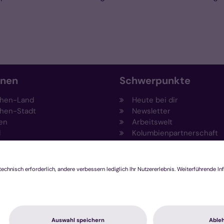
onen
Schwerpunkte
hen-Land
Heute bei dir
hen-Stadt
Newsletter
en
Arbeitswelt
l
Kolumbienpartnerschaft
nsberg
Umweltportal
pen-Viersen
Prävention
feld
Fundraising
chengladbach
Stiftungen
Engagement und Ehrenam
Innovationsplattform