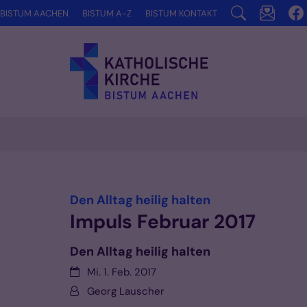
Zum Inhalt springen
BISTUM AACHEN
BISTUM A-Z
BISTUM KONTAKT
Vorlesen
:
Den Alltag heilig halten
Impuls Februar 2017
Den Alltag heilig halten
Datum:
Mi. 1. Feb. 2017
Von:
Georg Lauscher