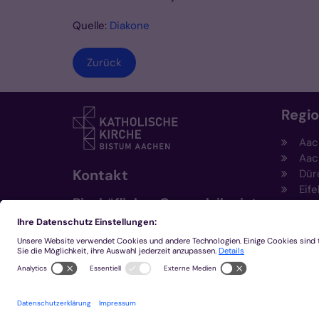
Quelle:
Diakone
Zurück
Regi
Aac
Aac
Kontakt
Dür
Eife
Bischöfliches Generalvikariat
Hei
Aachen
Kem
Kre
+49 241 452-0
Mön
kommunikation@bistum-
aachen.de
www.bistum-aachen.de