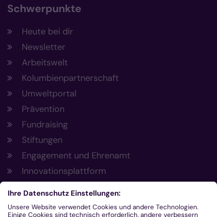
Schwerpunkte
Heute bei dir
Newsletter
Arbeitswelt
Kolumbienpartnerschaft
Umweltportal
Prävention
Fundraising
Stiftungen
Engagement und Ehrenamt
Innovationsplattform
Aus der Plattform