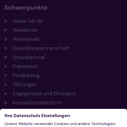
Schwerpunkte
Heute bei dir
Newsletter
Arbeitswelt
Kolumbienpartnerschaft
Umweltportal
Prävention
Fundraising
Stiftungen
Engagement und Ehrenamt
Innovationsplattform
Aus der Plattform