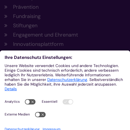
Prävention
Fundraising
Stiftungen
Engagement und Ehrenamt
Innovationsplattform
Aus der Plattform
Nachrichten
Veranstaltungen
Gottesdienste
Stellenangebote
Kirchenzeitung
Amtsblatt (Kirchlicher Anzeiger)
Rechtsdatenbank