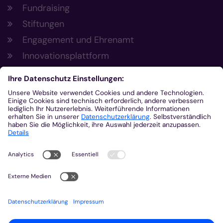
Fundraising
Stiftungen
Engagement und Ehrenamt
Innovationsplattform
Aus der Plattform
Nachrichten
Veranstaltungen
Gottesdienste
Stellenangebote
Kirchenzeitung
Amtsblatt (Kirchlicher Anzeiger)
Rechtsdatenbank
Meldestelle gemäß Hinweisgeberschutzgesetz