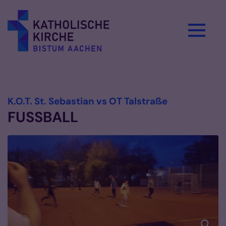
Zum Inhalt springen
Vorlesen
:
K.O.T. St. Sebastian vs OT Talstraße
FUSSBALL