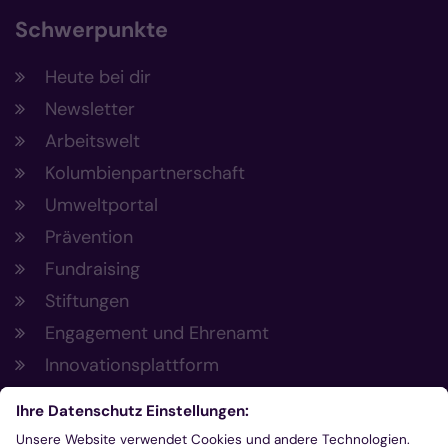
Schwerpunkte
Heute bei dir
Newsletter
Arbeitswelt
Kolumbienpartnerschaft
Umweltportal
Prävention
Fundraising
Stiftungen
Engagement und Ehrenamt
Innovationsplattform
Aus der Plattform