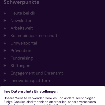
Schwerpunkte
Heute bei dir
Newsletter
Arbeitswelt
Kolumbienpartnerschaft
Umweltportal
Prävention
Fundraising
Stiftungen
Engagement und Ehrenamt
Innovationsplattform
Aus der Plattform
Nachrichten