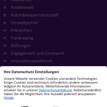
Arbeitswelt
Kolumbienpartnerschaft
Umweltportal
Prävention
Fundraising
Stiftungen
Engagement und Ehrenamt
Innovationsplattform
Aus der Plattform
Nachrichten
Veranstaltungen
Gottesdienste