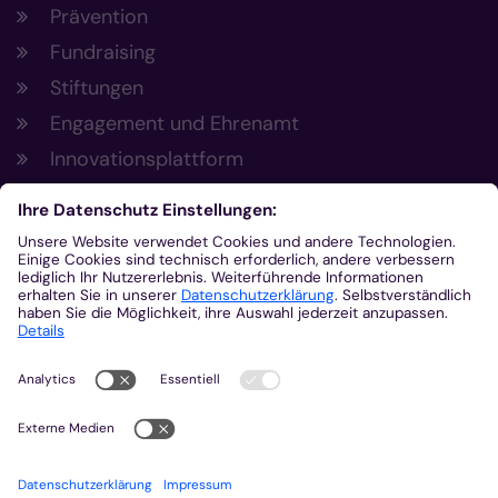
Prävention
Fundraising
Stiftungen
Engagement und Ehrenamt
Innovationsplattform
Aus der Plattform
Nachrichten
Veranstaltungen
Gottesdienste
Stellenangebote
Kirchenzeitung
Amtsblatt (Kirchlicher Anzeiger)
Rechtsdatenbank