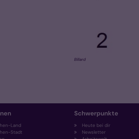
Billard
onen
Schwerpunkte
hen-Land
Heute bei dir
hen-Stadt
Newsletter
en
Arbeitswelt