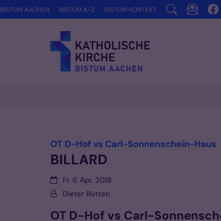
Zum Inhalt springen
BISTUM AACHEN
BISTUM A-Z
BISTUM KONTAKT
Vorlesen
:
OT D-Hof vs Carl-Sonnenschein-Haus
BILLARD
Datum:
Fr. 6. Apr. 2018
Von:
Dieter Rütten
OT D-Hof vs Carl-Sonnensch