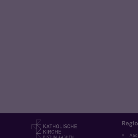
Regi
Aac