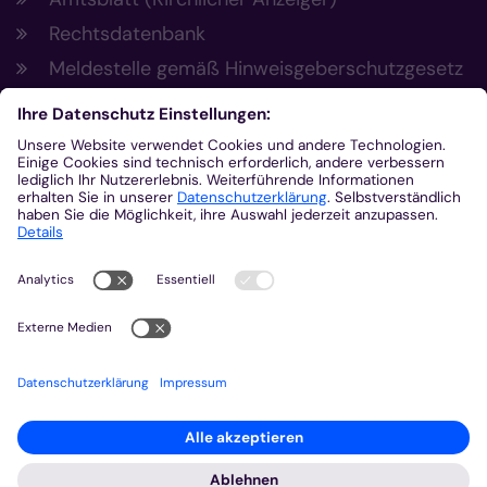
Rechtsdatenbank
Meldestelle gemäß Hinweisgeberschutzgesetz
Kontakt
Büro der Regionen Aachen-Stadt und
Aachen-Land
Post- und Besuchsadresse
Eupener Str. 134
52066 Aachen
0241 4790-101
bdr-ac@bistum-aachen.de
http://katholisch-im-raum-aachen.de