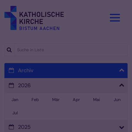
Zum Inhalt springen
Suche in Liste
Archiv
2026
Jan
Feb
Mär
Apr
Mai
Jun
Jul
2025