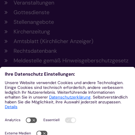
Veranstaltungen
Gottesdienste
Stellenangebote
Kirchenzeitung
Amtsblatt (Kirchlicher Anzeiger)
Rechtsdatenbank
Meldestelle gemäß Hinweisgeberschutzgesetz
Kontakt
Bischöfliches Generalvikariat Aachen
+49 241 452-0
kommunikation@bistum-aachen.de
www.bistum-aachen.de
Besuchen Sie uns auf