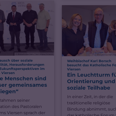
© Bistum Aachen / Jari Wieschmann
© Bistum Aachen, S
ausch über soziale
Weihbischof Karl Borsch
ilität, Herausforderungen
besucht das Katholische 
Zukunftsperspektiven im
:
Viersen
:
s Viersen
Ein Leuchtturm f
ie Menschen sind
Orientierung und
ser gemeinsames
soziale Teilhabe
liegen“
In einer Zeit, in der die
Rahmen seiner
traditionelle religiöse
tation des Pastoralen
Bindung abnimmt, suc
ms Viersen sprach der
das katholische Forum 