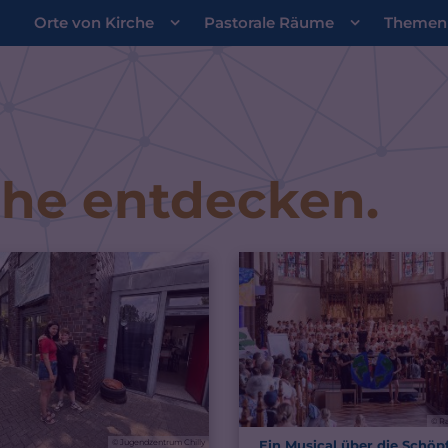
Orte von Kirche
Pastorale Räume
Themen
che entdecken.
© R
Ein Musical über die Schöp
© Jugendzentrum Chilly