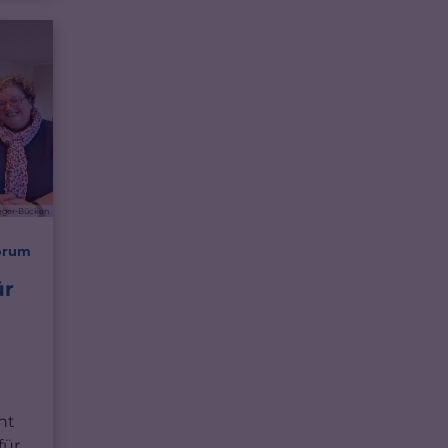
ieger-Bücken
Forum
ür
ht
für