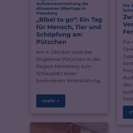
Auftaktveranstaltung der
Die 
diözesanen Bibeltage in
Schw
:
Heinsberg
Zw
„Bibel to go“: Ein Tag
Ve
für Mensch, Tier und
Fe
Schöpfung am
Pützchen
Für
Feri
Am 4. Oktober wird das
Jug
Birgelener Pützchen in der
bes
Region Heinsberg zum
Pro
Schauplatz einer
Ausf
besonderen Veranstaltung.
den
...
auch
Festi
mehr +
m