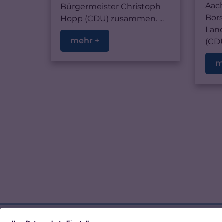
Aac
Bürgermeister Christoph
Bors
Hopp (CDU) zusammen. ...
Lan
mehr +
(CDU)
m
Direkt zum Thema