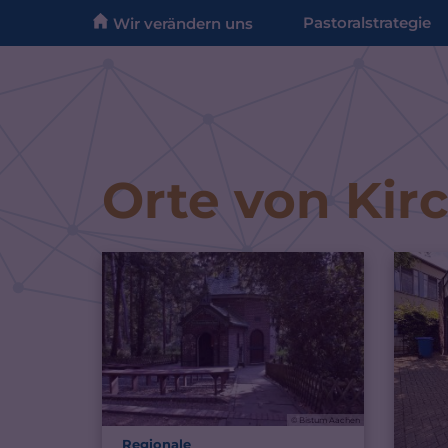
Zum Inhalt springen
Pastoralstrategie
Wir verändern uns
Orte von Kir
© Bistum Aachen
Regionale