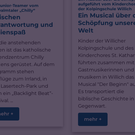
aufgeführt vom Kindercho
Junior-Teamer vom
:
der Kolpingschule Willich
:
almtaler „Chilly“
Ein Musical über 
ischen
Schöpfung unser
rantwortung und
Welt
rienspaß
Kinder der Willicher
 die anstehenden
Kolpingschule und des
en ist das katholische
Kinderchores St. Kathar
endzentrum Chilly
führten zusammen mit
tens gerüstet. Auf dem
Gastmusikerinnen und 
gramm stehen
musikern in Willich das
lüge zum Irrland, in
Musical "Der Beginn" au
 Lasertech-Park und
Es transportiert die
 ein „Backlight Beat“-
biblische Geschichte in
val. ...
Gegenwart.
ehr +
mehr +