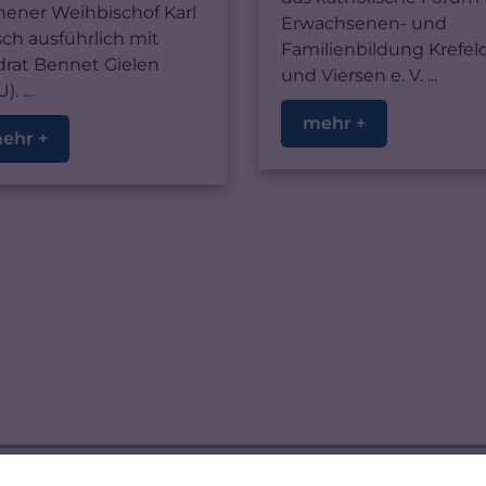
hener Weihbischof Karl
Erwachsenen- und
ch ausführlich mit
Familienbildung Krefel
drat Bennet Gielen
und Viersen e. V. ...
. ...
mehr +
ehr +
Weiterführende Links