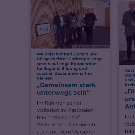
© Stadt Viersen/Philipp Braun
Weihbischof Karl Borsch und
Bürgermeister Christoph Hopp
setzen auf enge Kooperation
für Jugend, Bildung und
Aust
sozialen Zusammenhalt in
Stab
:
Viersen
und 
„Gemeinsam stark
Krei
„D
unterwegs sein“
un
Im Rahmen seiner
An
Visitation im Pastoralen
Im 
Raum Viersen traf
Visi
Weihbischof Karl Borsch
Rau
auch mit dem Viersener