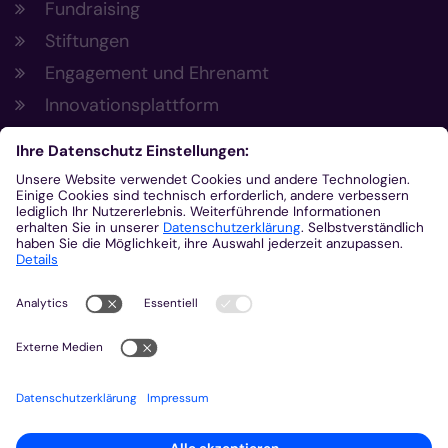
Fundraising
Stiftungen
Engagement und Ehrenamt
Innovationsplattform
Aus der Plattform
Nachrichten
Veranstaltungen
Gottesdienste
Stellenangebote
Kirchenzeitung
Amtsblatt (Kirchlicher Anzeiger)
Rechtsdatenbank
Meldestelle gemäß Hinweisgeberschutzgesetz