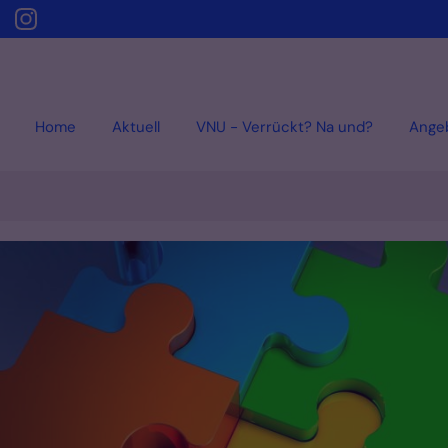
Home
Aktuell
VNU - Verrückt? Na und?
Ange