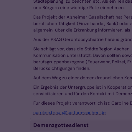
Städteplanung zu beachten etc. Als ein Teil 
und Bürgern eine wichtige Rolle einnehmen.
Das Projekt der Alzheimer Gesellschaft hat Per
beruflichen Tätigkeit (Einzelhandel, Bank) od
allgemein über die Erkrankung informieren, als 
Aus der PSAG Gerontopsychiatrie heraus gründ
Sie schlägt vor, dass die StädteRegion Aache
Kommunikation unterstützt. Davon sollten sowo
berufsgruppenbezogene (Feuerwehr, Polizei, Fri
Berücksichtigungen finden.
Auf dem Weg zu einer demenzfreundlichen Komm
Ein Ergebnis der Untergruppe ist in Kooperati
sensibilisieren und für den Kontakt mit Demen
Für dieses Projekt verantwortlich ist: Caroline
caroline.braun@bistum-aachen.de
Demenzgottesdienst