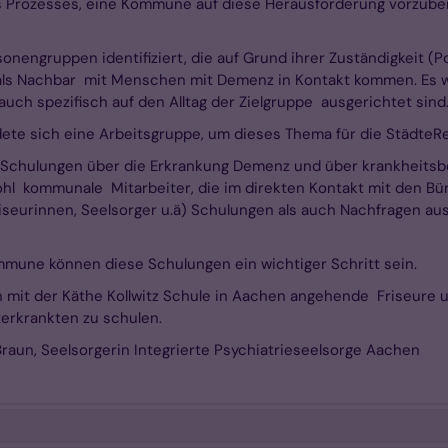
des Prozesses, eine Kommune auf diese Herausforderung vorzub
sonengruppen identifiziert, die auf Grund ihrer Zuständigkeit (
er als Nachbar mit Menschen mit Demenz in Kontakt kommen. Es
auch spezifisch auf den Alltag der Zielgruppe ausgerichtet sind
ete sich eine Arbeitsgruppe, um dieses Thema für die StädteR
n Schulungen über die Erkrankung Demenz und über krankheits
hl kommunale Mitarbeiter, die im direkten Kontakt mit den Bürg
seurinnen, Seelsorger u.ä) Schulungen als auch Nachfragen aus 
une können diese Schulungen ein wichtiger Schritt sein.
on mit der Käthe Kollwitz Schule in Aachen angehende Friseure 
zerkrankten zu schulen.
 Braun, Seelsorgerin Integrierte Psychiatrieseelsorge Aachen