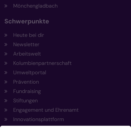
Mönchengladbach
Schwerpunkte
Heute bei dir
Newsletter
Arbeitswelt
Kolumbienpartnerschaft
Umweltportal
Prävention
Fundraising
Stiftungen
Engagement und Ehrenamt
Innovationsplattform