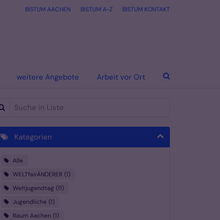
BISTUM AACHEN
BISTUM A-Z
BISTUM KONTAKT
weitere Angebote
Arbeit vor Ort
che in Liste
Kategorien
Alle
WELTfairÄNDERER
1
Weltjugendtag
11
Jugendliche
1
Raum Aachen
1