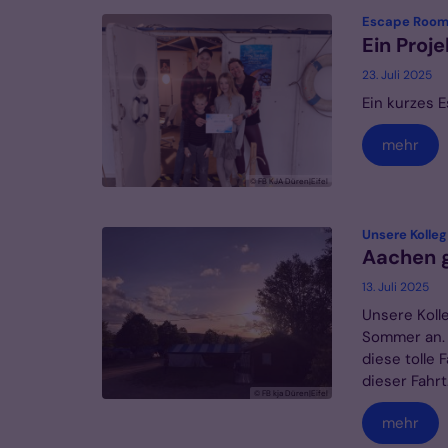
Escape Room
Ein Proj
23. Juli 2025
Ein kurzes 
mehr
© FB KJA Düren|Eifel
Unsere Kolleg
Aachen g
13. Juli 2025
Unsere Koll
Sommer an. 
diese tolle 
dieser Fahrt. 
© FB kja Düren|Eifel
mehr