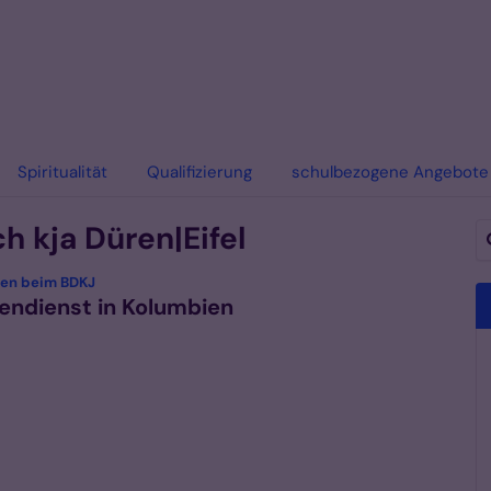
Spiritualität
Qualifizierung
schulbezogene Angebote
h kja Düren|Eifel
Su
:
ben beim BDKJ
igendienst in Kolumbien