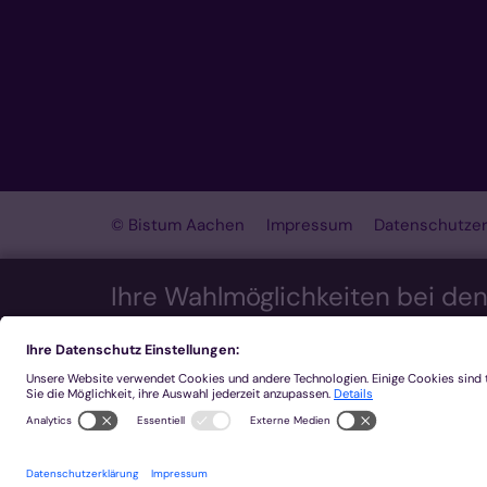
© Bistum Aachen
Impressum
Datenschutzer
Ihre Wahlmöglichkeiten bei de
Wir möchten Ihnen ein optimales Webseiten-Erleb
Zustimmung verwenden wir auch Cookies und ande
über MapTiler ...) oder zu anonymen Statistikzw
Sie, dass auf Basis Ihrer Einstellungen womöglic
Widerruf Ihrer Einwillung finden Sie in unserer
Da
Notwendig
Externe Inhalte
Stati