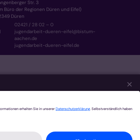
angenberger Str. 3
im Büro der Regionen Düren und Eifel)
2349
Düren
02421 / 28 02 – 0
jugendarbeit-dueren-eifel@bistum-
aachen.de
jugendarbeit-dueren-eifel.de
✕
eren unserer Website notwendig sind. Mit Ihrer
er Youtube, Audios über Soundcloud, Karten
ategorien Sie zulassen möchten. Bitte beachten
en. Weitere Informationen und die Möglichkeit zum
Speichern
Alle akzeptieren