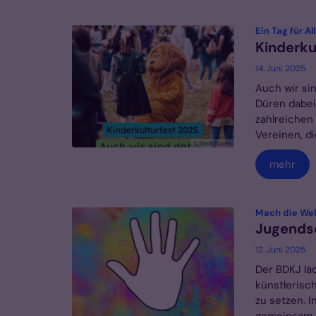
Ein Tag für Al
Kinderku
14. Juni 2025
Auch wir si
Düren dabei
zahlreichen
Vereinen, di
© Stadt Düren
mehr
Mach die Wel
Jugends
12. Juni 2025
Der BDKJ lä
künstlerisc
zu setzen. I