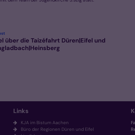
it dem Team der Jugendkirche 3.9zig statt.
:
ost
el über die Taizéfahrt Düren|Eifel und
gladbach|Heinsberg
Links
K
KJA im Bistum Aachen
F
Büro der Regionen Düren und Eifel
R