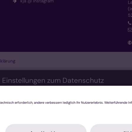
kja @ Instagram
L
(
5
klärung
n Einstellungen zum Datenschutz
nis bieten. Dazu verwenden wir Cookies, die für das Funktioni
re Technologien, die zur Anzeige externer Inhalte (Videos üb
ecken genutzt werden. Sie können selbst entscheiden, welche K
h nicht mehr alle Funktionalitäten der Seite zur Verfügung steh
tenschutzerklärung
.
stiken