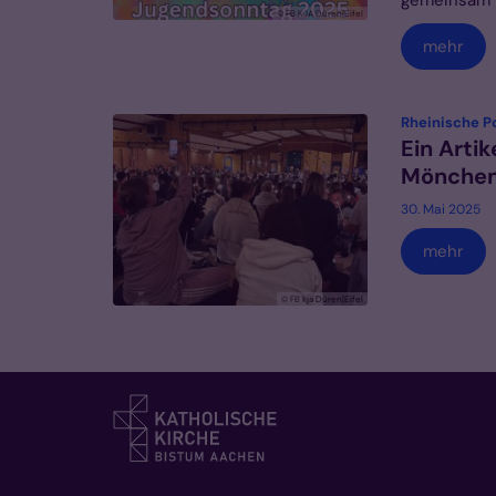
gemeinsam m
© FB KJA Düren|Eifel
mehr
Rheinische P
Ein Artik
Mönchen
30. Mai 2025
mehr
© FB kja Düren|Eifel