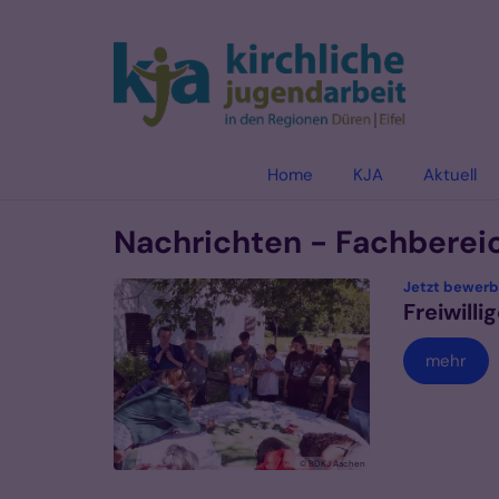
Zum Inhalt springen
Home
KJA
Aktuell
Nachrichten - Fachbereic
Jetzt bewer
Freiwill
mehr
© BDKJ Aachen