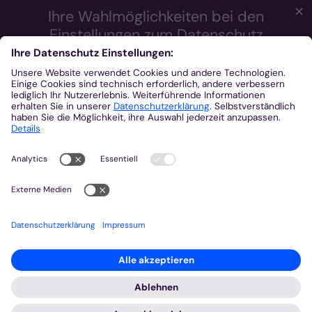
✕
Ihre Wahlmöglichkeiten bei den
Einstellungen zum Datenschutz
Wir möchten Ihnen ein optimales Webseiten-Erlebnis bieten.
Dazu verwenden wir Cookies, die für das Funktionieren unserer
Website notwendig sind. Mit Ihrer Zustimmung verwenden wir
auch Cookies und andere Technologien, die zur Anzeige
externer Inhalte (Videos über Youtube, Audios über
Soundcloud, Karten über MapTiler ...) oder zu anonymen
Statistikzwecken genutzt werden. Sie können selbst
entscheiden, welche Kategorien Sie zulassen möchten. Bitte
beachten Sie, dass auf Basis Ihrer Einstellungen womöglich
nicht mehr alle Funktionalitäten der Seite zur Verfügung stehen.
Weitere Informationen und die Möglichkeit zum Widerruf Ihrer
Einwillung finden Sie in unserer
Datenschutzerklärung
.
Impressum
Datenschutzerklärung
Notwendig
Externe Inhalte
Statistiken